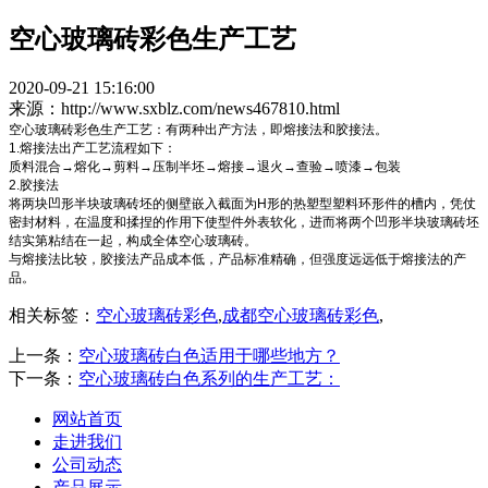
空心玻璃砖彩色生产工艺
2020-09-21 15:16:00
来源：http://www.sxblz.com/news467810.html
空心玻璃砖彩色生产工艺：有两种出产方法，即熔接法和胶接法。
1.熔接法出产工艺流程如下：
质料混合→熔化→剪料→压制半坯→熔接→退火→查验→喷漆→包装
2.胶接法
将两块凹形半块玻璃砖坯的侧壁嵌入截面为H形的热塑型塑料环形件的槽内，凭仗
密封材料，在温度和揉捏的作用下使型件外表软化，进而将两个凹形半块玻璃砖坯
结实第粘结在一起，构成全体空心玻璃砖。
与熔接法比较，胶接法产品成本低，产品标准精确，但强度远远低于熔接法的产
品。
相关标签：
空心玻璃砖彩色
,
成都空心玻璃砖彩色
,
上一条：
空心玻璃砖白色适用于哪些地方？
下一条：
空心玻璃砖白色系列的生产工艺：
网站首页
走进我们
公司动态
产品展示